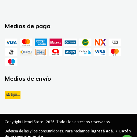
Medios de pago
Medios de envío
Copyright Hemel Store - 2026. Todos los derechos reservados.
Defensa de las y los consumidores. Para reclamos
ingresá acá.
/
Botón
de arrepentimiento