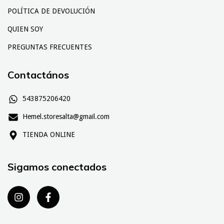
POLÍTICA DE DEVOLUCIÓN
QUIEN SOY
PREGUNTAS FRECUENTES
Contactános
543875206420
Hemel.storesalta@gmail.com
TIENDA ONLINE
Sigamos conectados