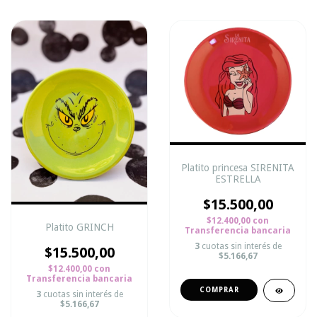
Platito princesa SIRENITA
ESTRELLA
$15.500,00
$12.400,00
con
Platito GRINCH
Transferencia bancaria
3
cuotas sin interés de
$15.500,00
$5.166,67
$12.400,00
con
Transferencia bancaria
3
cuotas sin interés de
$5.166,67