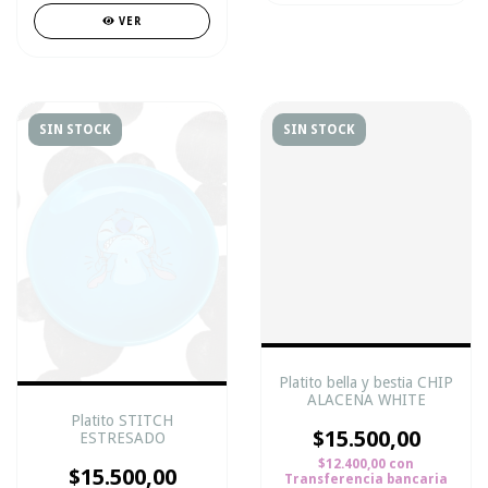
VER
SIN STOCK
SIN STOCK
Platito bella y bestia CHIP
ALACENA WHITE
Platito STITCH
$15.500,00
ESTRESADO
$12.400,00
con
$15.500,00
Transferencia bancaria