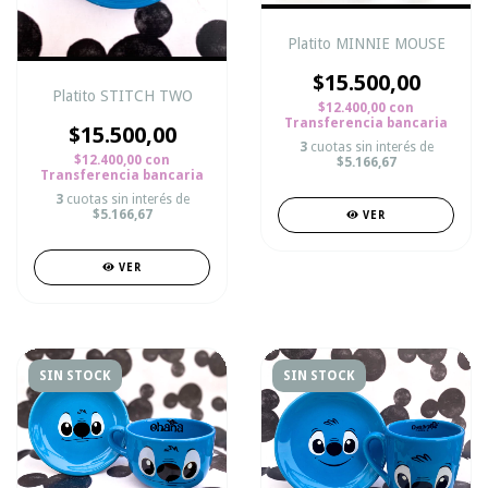
Platito MINNIE MOUSE
$15.500,00
Platito STITCH TWO
$12.400,00
con
Transferencia bancaria
$15.500,00
3
cuotas sin interés de
$12.400,00
con
$5.166,67
Transferencia bancaria
3
cuotas sin interés de
$5.166,67
VER
VER
SIN STOCK
SIN STOCK