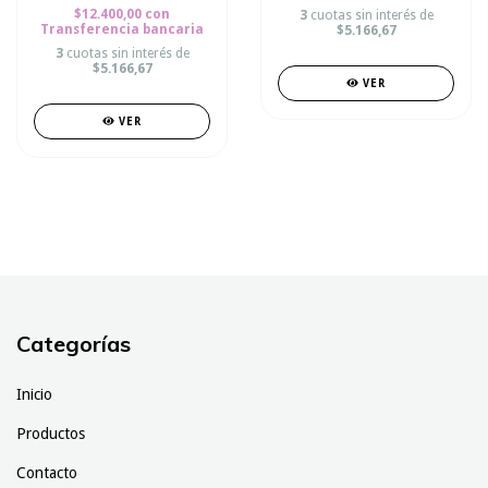
$12.400,00
con
3
cuotas sin interés de
Transferencia bancaria
$5.166,67
3
cuotas sin interés de
$5.166,67
VER
VER
Categorías
Inicio
Productos
Contacto