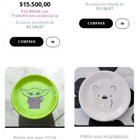
$15.500,00
3
cuotas sin interés de
$5.166,67
$12.400,00
con
Transferencia bancaria
3
cuotas sin interés de
$5.166,67
Platito osos escandalosos
Platito star wars YODA