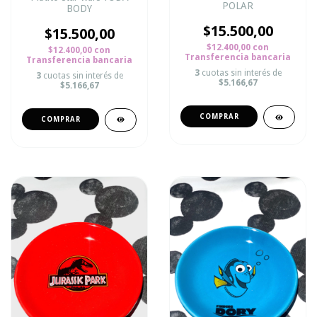
POLAR
BODY
$15.500,00
$15.500,00
$12.400,00
con
$12.400,00
con
Transferencia bancaria
Transferencia bancaria
3
cuotas sin interés de
3
cuotas sin interés de
$5.166,67
$5.166,67