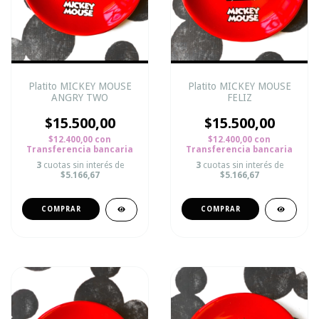
Platito MICKEY MOUSE
Platito MICKEY MOUSE
ANGRY TWO
FELIZ
$15.500,00
$15.500,00
$12.400,00
con
$12.400,00
con
Transferencia bancaria
Transferencia bancaria
3
cuotas sin interés de
3
cuotas sin interés de
$5.166,67
$5.166,67