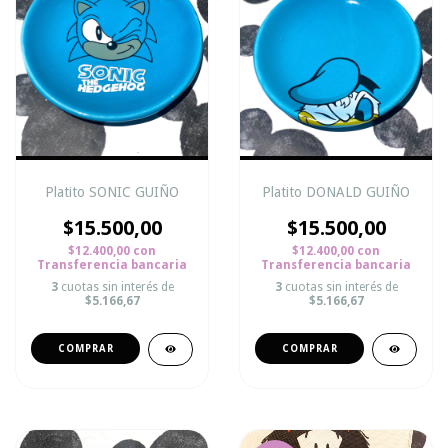
Platito SONIC GUIÑO
Platito DONALD GUIÑO
$15.500,00
$15.500,00
$12.400,00
con
$12.400,00
con
Transferencia bancaria
Transferencia bancaria
3
cuotas sin interés de
3
cuotas sin interés de
$5.166,67
$5.166,67