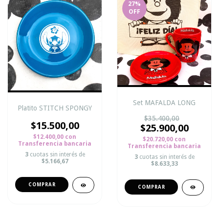
27
%
OFF
Set MAFALDA LONG
Platito STITCH SPONGY
$35.400,00
$15.500,00
$25.900,00
$12.400,00
con
$20.720,00
con
Transferencia bancaria
Transferencia bancaria
3
cuotas sin interés de
3
cuotas sin interés de
$5.166,67
$8.633,33