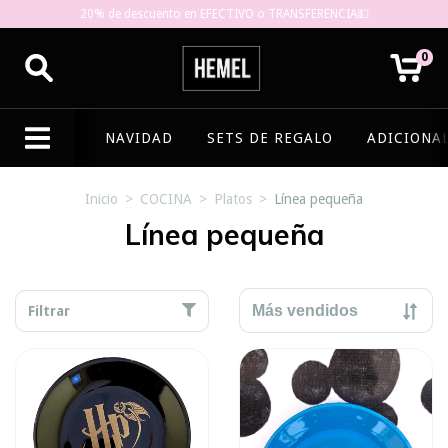
20% de descuento en EFECTIVO o TRANSFERENCIA💵
0
NAVIDAD
SETS DE REGALO
ADICIONA
Inicio
>
COCINA
>
Platos
>
Línea pequeña
Línea pequeña
Filtrar