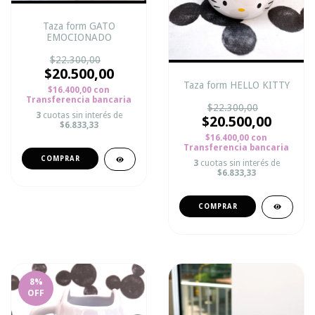
Taza form GATO
EMOCIONADO
$22.300,00
$20.500,00
Taza form HELLO KITTY
$16.400,00
con
Transferencia bancaria
$22.300,00
3
cuotas sin interés de
$20.500,00
$6.833,33
$16.400,00
con
Transferencia bancaria
3
cuotas sin interés de
$6.833,33
8
%
OFF