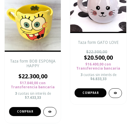
Taza form GATO LOVE
$22.300,00
$20.500,00
Taza form BOB ESPONJA
$16.400,00
con
HAPPY
Transferencia bancaria
$22.300,00
3
cuotas sin interés de
$6.833,33
$17.840,00
con
Transferencia bancaria
3
cuotas sin interés de
$7.433,33