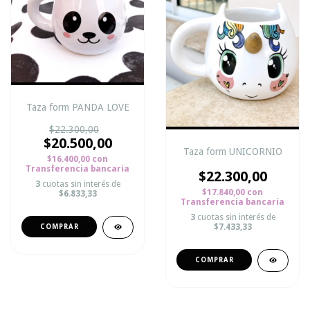
Taza form PANDA LOVE
$22.300,00
$20.500,00
Taza form UNICORNIO
$16.400,00
con
Transferencia bancaria
$22.300,00
3
cuotas sin interés de
$17.840,00
con
$6.833,33
Transferencia bancaria
3
cuotas sin interés de
$7.433,33