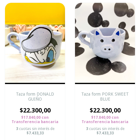
Taza form DONALD
Taza form PORK SWEET
GUIÑO
BLUE
$22.300,00
$22.300,00
$17.840,00
con
$17.840,00
con
Transferencia bancaria
Transferencia bancaria
3
cuotas sin interés de
3
cuotas sin interés de
$7.433,33
$7.433,33