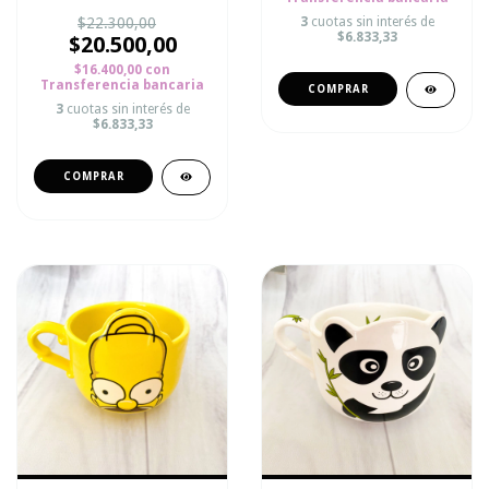
$22.300,00
3
cuotas sin interés de
$6.833,33
$20.500,00
$16.400,00
con
Transferencia bancaria
3
cuotas sin interés de
$6.833,33