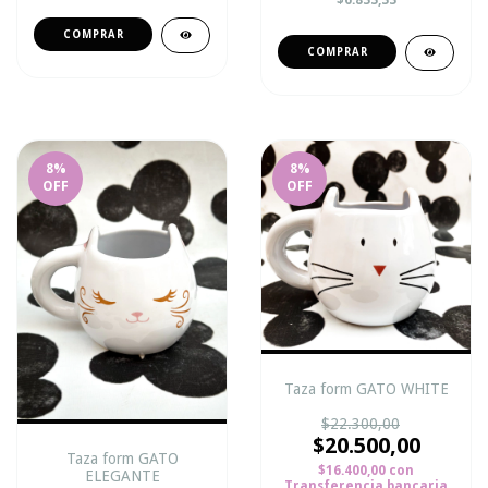
$6.833,33
8
%
8
%
OFF
OFF
Taza form GATO WHITE
$22.300,00
$20.500,00
Taza form GATO
$16.400,00
con
ELEGANTE
Transferencia bancaria