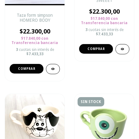
SWEEET
$22.300,00
Taza form simpson
$17.840,00
con
HOMERO BODY
Transferencia bancaria
$22.300,00
3
cuotas sin interés de
$7.433,33
$17.840,00
con
Transferencia bancaria
3
cuotas sin interés de
$7.433,33
SIN STOCK