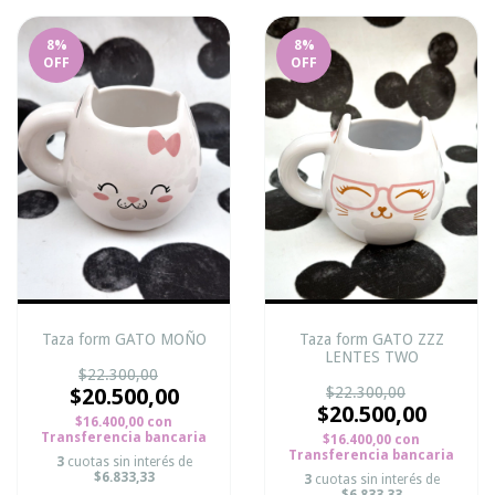
8
%
8
%
OFF
OFF
Taza form GATO MOÑO
Taza form GATO ZZZ
LENTES TWO
$22.300,00
$20.500,00
$22.300,00
$20.500,00
$16.400,00
con
Transferencia bancaria
$16.400,00
con
Transferencia bancaria
3
cuotas sin interés de
$6.833,33
3
cuotas sin interés de