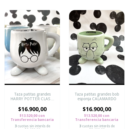
Taza patitas grandes
Taza patitas grandes bob
HARRY POTTER CLASIC
esponja CALAMARDO
BYN
$16.900,00
$16.900,00
$13.520,00
con
$13.520,00
con
Transferencia bancaria
Transferencia bancaria
3
cuotas sin interés de
3
cuotas sin interés de