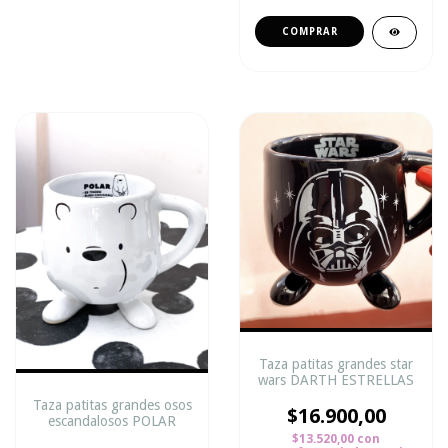
Taza patitas grandes star
wars DARTH ESTRELLAS
Taza patitas grandes osos
$16.900,00
escandalosos POLAR
$13.520,00
con