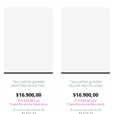
Taza patitas grandes
Taza patitas grandes
PANTERA ROSA PINK
SAILOR MOON LONG
TWO
$16.900,00
$16.900,00
$13.520,00
con
$13.520,00
con
Transferencia bancaria
Transferencia bancaria
3
cuotas sin interés de
3
cuotas sin interés de
$5.633,33
$5.633,33