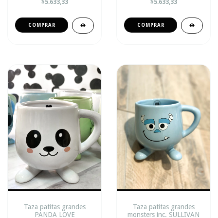
$5.633,33
$5.633,33
Taza patitas grandes
Taza patitas grandes
PANDA LOVE
monsters inc. SULLIVAN