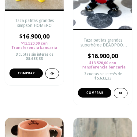
Taza patitas grandes
simpson HOMERO
$16.900,00
Taza patitas grandes
$13.520,00
con
superhéroe DEADPOOL
Transferencia bancaria
BLACK
3
cuotas sin interés de
$16.900,00
$5.633,33
$13.520,00
con
Transferencia bancaria
3
cuotas sin interés de
$5.633,33