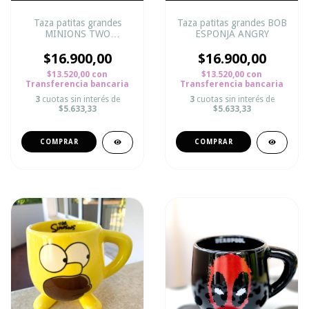
Taza patitas grandes
Taza patitas grandes BOB
MINIONS TWO
ESPONJA ANGRY
SORPRENDIDO
$16.900,00
$16.900,00
$13.520,00
con
$13.520,00
con
Transferencia bancaria
Transferencia bancaria
3
cuotas sin interés de
3
cuotas sin interés de
$5.633,33
$5.633,33