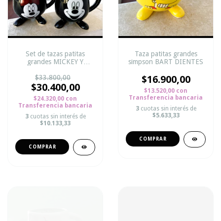
Set de tazas patitas
Taza patitas grandes
grandes MICKEY Y
simpson BART DIENTES
MINNIE MOUSE
$33.800,00
$16.900,00
$30.400,00
$13.520,00
con
Transferencia bancaria
$24.320,00
con
Transferencia bancaria
3
cuotas sin interés de
$5.633,33
3
cuotas sin interés de
$10.133,33