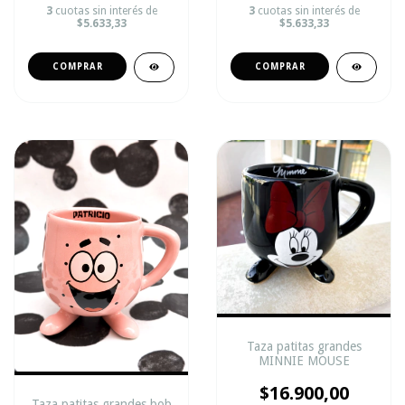
3
cuotas sin interés de
3
cuotas sin interés de
$5.633,33
$5.633,33
Taza patitas grandes
MINNIE MOUSE
$16.900,00
Taza patitas grandes bob