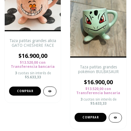
Taza patitas grandes alicia
GATO CHESHIRE FACE
$16.900,00
$13.520,00
con
Transferencia bancaria
Taza patitas grandes
pokémon BULBASAUR
3
cuotas sin interés de
$5.633,33
$16.900,00
$13.520,00
con
Transferencia bancaria
3
cuotas sin interés de
$5.633,33