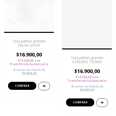
Taza patitas grandes
PALTA LOVER
$16.900,00
Taza patitas grandes
$13.520,00
con
CEREBRO TIERNO
Transferencia bancaria
3
cuotas sin interés de
$16.900,00
$5.633,33
$13.520,00
con
Transferencia bancaria
3
cuotas sin interés de
$5.633,33