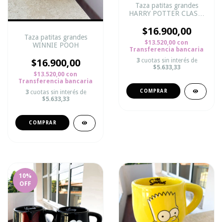
Taza patitas grandes
HARRY POTTER CLASIC
GOLD BLACK
$16.900,00
Taza patitas grandes
$13.520,00
con
WINNIE POOH
Transferencia bancaria
$16.900,00
3
cuotas sin interés de
$5.633,33
$13.520,00
con
Transferencia bancaria
3
cuotas sin interés de
$5.633,33
10
%
OFF