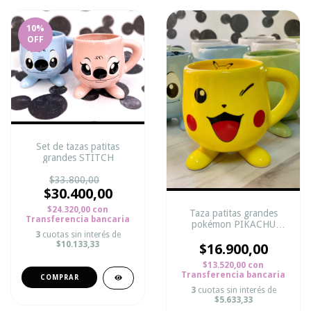
10
%
OFF
Set de tazas patitas
grandes STITCH
$33.800,00
$30.400,00
$24.320,00
con
Taza patitas grandes
Transferencia bancaria
pokémon PIKACHU
GUIÑO
3
cuotas sin interés de
$10.133,33
$16.900,00
$13.520,00
con
Transferencia bancaria
3
cuotas sin interés de
$5.633,33